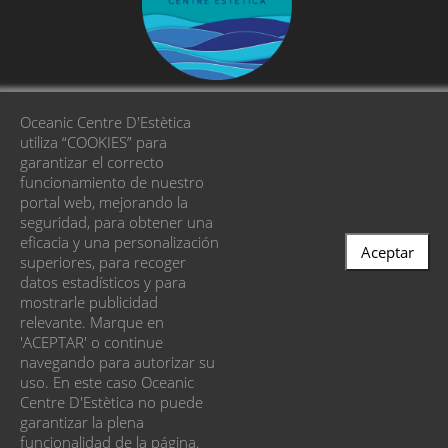
Oceanic Centre D'Estètica
Carrer PADUA, 106 - 08006 Barcelona
utiliza “COOKIES” para
garantizar el correcto
+34 932 110 589
+34 633 359 691
funcionamiento de nuestro
portal web, mejorando la
oceanic@centreoceanic.com
seguridad, para obtener una
eficacia y una personalización
Aceptar
superiores, para recoger
RESERVAR CITA
datos estadísticos y para
mostrarle publicidad
relevante. Marque en
'ACEPTAR' o continue
navegando para autorizar su
uso. En este caso Oceanic
© 2026 Oceanic Centre D'Estètica - ¿Quieres un
Centre D'Estètica no puede
garantizar la plena
sitio como este?
protiendas
funcionalidad de la página.